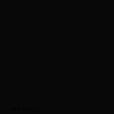
附件【
附件.rar
】